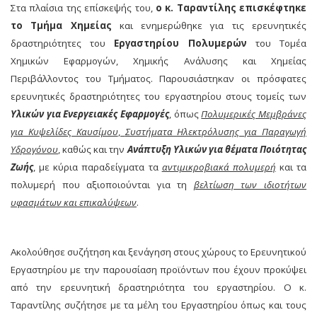
Στα πλαίσια της επίσκεψής του,
ο κ. Ταραντίλης επισκέφτηκε
το Τμήμα Χημείας
και ενημερώθηκε για τις ερευνητικές
δραστηριότητες του
Εργαστηρίου Πολυμερών
του Τομέα
Χημικών Εφαρμογών, Χημικής Ανάλυσης και Χημείας
Περιβάλλοντος του Τμήματος. Παρουσιάστηκαν οι πρόσφατες
ερευνητικές δραστηριότητες του εργαστηρίου στους τομείς των
Υλικών για Ενεργειακές Εφαρμογές
, όπως
Πολυμερικές Μεμβράνες
για Κυψελίδες Καυσίμου
,
Συστήματα Ηλεκτρόλυσης για Παραγωγή
Υδρογόνου
, καθώς και την
Ανάπτυξη Υλικών για θέματα Ποιότητας
Ζωής
, με κύρια παραδείγματα τα
αντιμικροβιακά πολυμερή
και τα
πολυμερή που αξιοποιούνται για τη
βελτίωση των ιδιοτήτων
υφασμάτων και επικαλύψεων
.
Ακολούθησε συζήτηση και ξενάγηση στους χώρους το Ερευνητικού
Εργαστηρίου με την παρουσίαση προϊόντων που έχουν προκύψει
από την ερευνητική δραστηριότητα του εργαστηρίου. Ο κ.
Ταραντίλης συζήτησε με τα μέλη του Εργαστηρίου όπως και τους