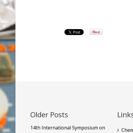
Older Posts
Link
14th International Symposium on
Chem