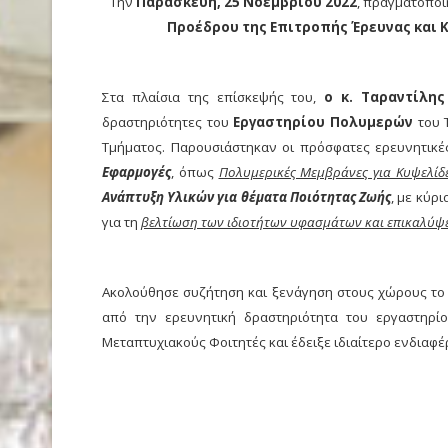
Την
Παρασκευή, 25 Νοεμβρίου 2022
, πραγματοποι
Προέδρου της Επιτροπής Έρευνας και 
Στα πλαίσια της επίσκεψής του,
ο κ. Ταραντίλη
δραστηριότητες του
Εργαστηρίου Πολυμερών
του 
Τμήματος. Παρουσιάστηκαν οι πρόσφατες ερευνητικέ
Εφαρμογές
, όπως
Πολυμερικές Μεμβράνες για Κυψελίδ
Ανάπτυξη Υλικών για θέματα Ποιότητας Ζωής
, με κύρ
για τη
βελτίωση των ιδιοτήτων υφασμάτων και επικαλύψ
Ακολούθησε συζήτηση και ξενάγηση στους χώρους το
από την ερευνητική δραστηριότητα του εργαστηρί
Μεταπτυχιακούς Φοιτητές και έδειξε ιδιαίτερο ενδιαφέ