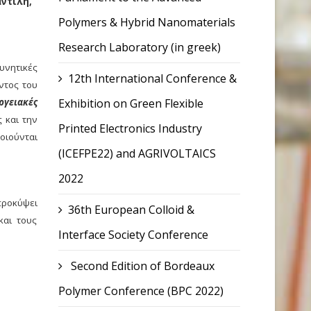
ντίλη,
Polymers & Hybrid Nanomaterials
Research Laboratory (in greek)
υνητικές
12th International Conference &
ντος του
Exhibition on Green Flexible
ργειακές
ς και την
Printed Electronics Industry
οιούνται
(ICEFPE22) and AGRIVOLTAICS
2022
προκύψει
36th European Colloid &
και τους
Interface Society Conference
Second Edition of Bordeaux
Polymer Conference (BPC 2022)