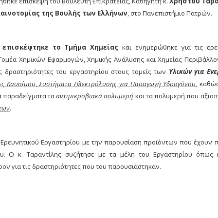
ήθηκε επίσκεψη του Βουλευτή Επικρατείας, Καθηγητή κ.
Χρήστου Ταρα
Καινοτομίας της Βουλής των Ελλήνων
, στο Πανεπιστήμιο Πατρών.
ς επισκέφτηκε το Τμήμα Χημείας
και ενημερώθηκε για τις ερε
Τομέα Χημικών Εφαρμογών, Χημικής Ανάλυσης και Χημείας Περιβάλλο
ς δραστηριότητες του εργαστηρίου στους τομείς των
Υλικών για Ενε
ες Καυσίμου
,
Συστήματα Ηλεκτρόλυσης για Παραγωγή Υδρογόνου
, καθώ
ια παραδείγματα τα
αντιμικροβιακά πολυμερή
και τα πολυμερή που αξιοπ
εων
.
 Ερευνητικού Εργαστηρίου με την παρουσίαση προϊόντων που έχουν 
ου. Ο κ. Ταραντίλης συζήτησε με τα μέλη του Εργαστηρίου όπως 
ρον για τις δραστηριότητες που του παρουσιάστηκαν.