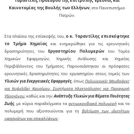
Ταραντίλη, Προέδρου της Επιτροπής Έρευνας και
Καινοτομίας της Βουλής των Ελλήνων
, στο Πανεπιστήμιο
Πατρών.
Στα πλαίσια της επίσκεψής του,
ο κ. Ταραντίλης επισκέφτηκε
το Τμήμα Χημείας
και ενημερώθηκε για τις ερευνητικές
δραστηριότητες του
Εργαστηρίου Πολυμερών
του Τομέα
Χημικών Εφαρμογών, Χημικής Ανάλυσης και Χημείας
Περιβάλλοντος του Τμήματος. Παρουσιάστηκαν οι πρόσφατες
ερευνητικές δραστηριότητες του εργαστηρίου στους τομείς των
Υλικών για Ενεργειακές Εφαρμογές
, όπως
Πολυμερικές Μεμβράνες
για Κυψελίδες Καυσίμου
,
Συστήματα Ηλεκτρόλυσης για Παραγωγή
Υδρογόνου
, καθώς και την
Ανάπτυξη Υλικών για θέματα Ποιότητας
Ζωής
, με κύρια παραδείγματα τα
αντιμικροβιακά πολυμερή
και τα
πολυμερή που αξιοποιούνται για τη
βελτίωση των ιδιοτήτων
υφασμάτων και επικαλύψεων
.