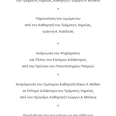
του Τμήματος Χημείας, Καθηγητή Γεώργιο Α. Μπόκια
*
Παρουσίαση του τιμώμενου
από τον Καθηγητή του Τμήματος Χημείας,
Ιωάννη Κ. Καλλίτση
*
Ανάγνωση του Ψηφίσματος
και Τίτλου του Επιτίμου Διδάκτορος
από την Πρύτανι του Πανεπιστημίου Πατρών
*
Αναγόρευση του Ομότιμου Καθηγητή Klaus A. Müllen
σε Επίτιμο Διδάκτορα του Τμήματος Χημείας
από τον Πρόεδρο, Καθηγητή Γεώργιο A. Μπόκια
*
Περιένδυση του τιμωμένου με την τήβεννο